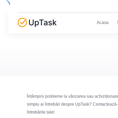
Skip
to
content
Acasa
Întâmpini probleme la vânzarea sau achiziționare
simplu ai întrebări despre UpTask? Contactează-ne
întrebările tale!