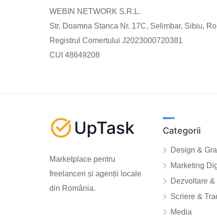
WEBIN NETWORK S.R.L.
Str. Doamna Stanca Nr. 17C, Selimbar, Sibiu, R
Registrul Comertului J2023000720381
CUI 48649208
Categorii
Design & Gra
Marketplace pentru
Marketing Dig
freelanceri și agenții locale
Dezvoltare & 
din România.
Scriere & Tr
Media