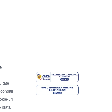
le
e
litate
condiții
okie-uri
 plată