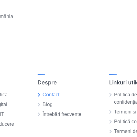
omânia
Despre
Linkuri uti
fica
Contact
Politică d
confidenția
ital
Blog
Termeni și 
IT
Întrebări frecvente
Politică co
aducere
Termeni de