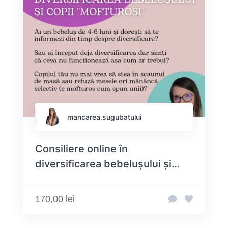
mancarea.sugubatului
Consiliere online în
diversificarea bebelușului și
copii mofturoși la mâncare
170,00 lei