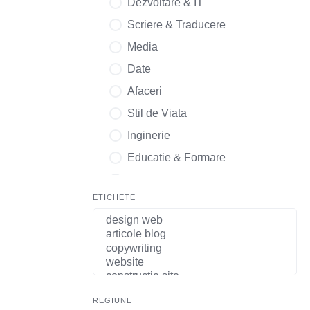
Dezvoltare & IT
Scriere & Traducere
Media
Date
Afaceri
Stil de Viata
Inginerie
Educatie & Formare
Sanatate
ETICHETE
Juridic
REGIUNE