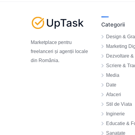
Categorii
Design & Gra
Marketplace pentru
Marketing Dig
freelanceri și agenții locale
Dezvoltare & 
din România.
Scriere & Tr
Media
Date
Afaceri
Stil de Viata
Inginerie
Educatie & F
Sanatate