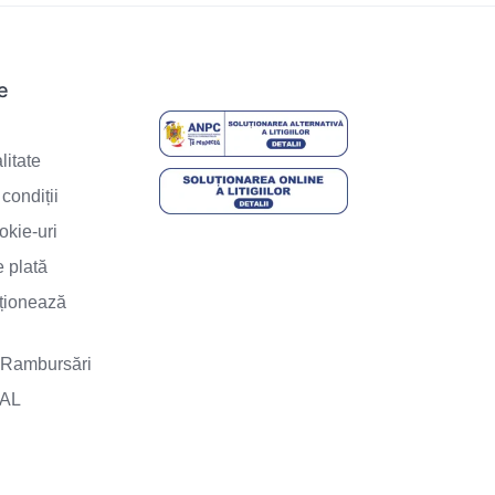
le
e
litate
condiții
okie-uri
 plată
ționează
i Rambursări
SAL