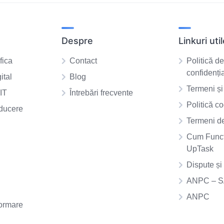
Despre
Linkuri uti
fica
Contact
Politică d
confidenția
ital
Blog
Termeni și 
IT
Întrebări frecvente
Politică co
aducere
Termeni de
Cum Func
UpTask
Dispute ș
ANPC – 
ANPC
ormare