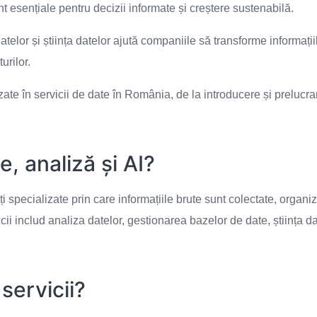
unt esențiale pentru decizii informate și creștere sustenabilă.
telor și știința datelor ajută companiile să transforme informații
urilor.
izate în servicii de date în România, de la introducere și preluc
e, analiză și AI?
ăți specializate prin care informațiile brute sunt colectate, organiz
ii includ analiza datelor, gestionarea bazelor de date, știința da
servicii?