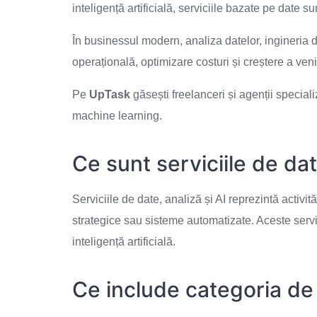
inteligență artificială, serviciile bazate pe date s
În businessul modern, analiza datelor, ingineria da
operațională, optimizare costuri și creștere a venit
Pe
UpTask
găsești freelanceri și agenții special
machine learning.
Ce sunt serviciile de dat
Serviciile de date, analiză și AI reprezintă activit
strategice sau sisteme automatizate. Aceste servic
inteligență artificială.
Ce include categoria de 