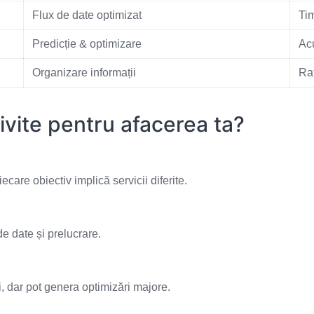
Flux de date optimizat
Ti
Predicție & optimizare
Ac
Organizare informații
Ra
rivite pentru afacerea ta?
care obiectiv implică servicii diferite.
e date și prelucrare.
, dar pot genera optimizări majore.