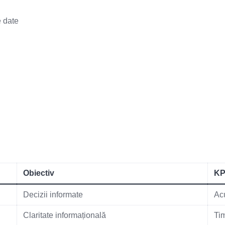
e date
Obiectiv
KP
Decizii informate
Acu
Claritate informațională
Tim