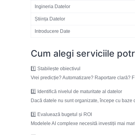
Ingineria Datelor
Știința Datelor
Introducere Date
Cum alegi serviciile pot
1️⃣ Stabilește obiectivul
Vrei predicție? Automatizare? Raportare clară? Fie
2️⃣ Identifică nivelul de maturitate al datelor
Dacă datele nu sunt organizate, începe cu baze d
3️⃣ Evaluează bugetul și ROI
Modelele AI complexe necesită investiții mai mari