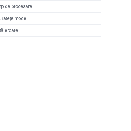
mp de procesare
uratețe model
tă eroare