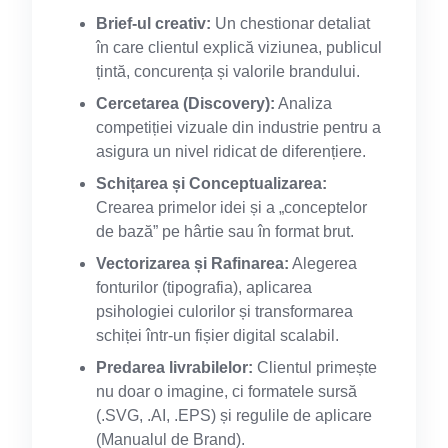
Brief-ul creativ:
Un chestionar detaliat
în care clientul explică viziunea, publicul
țintă, concurența și valorile brandului.
Cercetarea (Discovery):
Analiza
competiției vizuale din industrie pentru a
asigura un nivel ridicat de diferențiere.
Schițarea și Conceptualizarea:
Crearea primelor idei și a „conceptelor
de bază” pe hârtie sau în format brut.
Vectorizarea și Rafinarea:
Alegerea
fonturilor (tipografia), aplicarea
psihologiei culorilor și transformarea
schiței într-un fișier digital scalabil.
Predarea livrabilelor:
Clientul primește
nu doar o imagine, ci formatele sursă
(.SVG, .AI, .EPS) și regulile de aplicare
(Manualul de Brand).