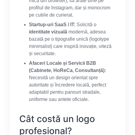
mică din browser), să arate bine pe
profilul de Instagram, dar și monocrom
pe cutiile de curierat.
Startup-uri SaaS / IT:
Solicită o
identitate vizuală
modernă, adesea
bazată pe o tipografie unică (logotype
minimalist) care inspiră inovație, viteză
și securitate.
Afaceri Locale și Servicii B2B
(Cabinete, HoReCa, Consultanță):
Necesită un design orientat spre
autoritate și încredere locală, perfect
adaptabil pentru panouri stradale,
uniforme sau antete oficiale.
Cât costă un logo
profesional?