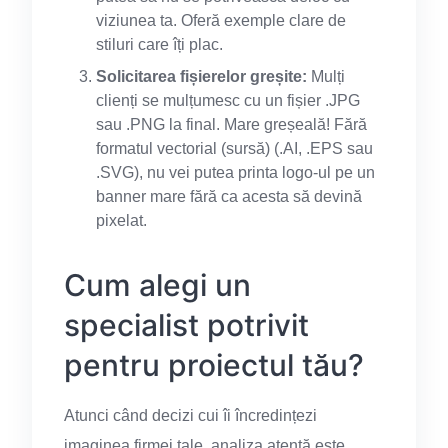
viziunea ta. Oferă exemple clare de
stiluri care îți plac.
Solicitarea fișierelor greșite:
Mulți
clienți se mulțumesc cu un fișier .JPG
sau .PNG la final. Mare greșeală! Fără
formatul vectorial (sursă) (.AI, .EPS sau
.SVG), nu vei putea printa logo-ul pe un
banner mare fără ca acesta să devină
pixelat.
Cum alegi un
specialist potrivit
pentru proiectul tău?
Atunci când decizi cui îi încredințezi
imaginea firmei tale, analiza atentă este