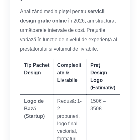
Analizând media pieței pentru
servicii
design grafic online
în 2026, am structurat
următoarele intervale de cost. Prețurile
variază în funcție de nivelul de experiență al
prestatorului și volumul de livrabile.
Tip Pachet
Complexit
Preț
Design
ate &
Design
Livrabile
Logo
(Estimativ)
Logo de
Redusă: 1-
150€ –
Bază
2
350€
(Startup)
propuneri,
logo final
vectorial,
formaturi