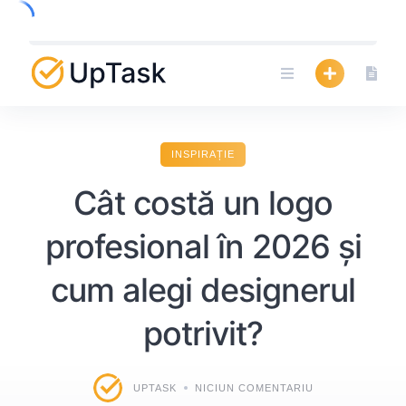
Skip
to
content
INSPIRAȚIE
Cât costă un logo
profesional în 2026 și
cum alegi designerul
potrivit?
UPTASK
NICIUN COMENTARIU