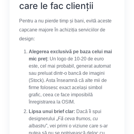
care le fac clienții
Pentru a nu pierde timp și bani, evită aceste
capcane majore în achiziția serviciilor de
design:
Alegerea exclusivă pe baza celui mai
mic preț:
Un logo de 10-20 de euro
este, cel mai probabil, generat automat
sau preluat dintr-o bancă de imagini
(Stock). Asta înseamnă că alte mii de
firme folosesc exact același simbol
grafic, ceea ce face imposibilă
înregistrarea la OSIM.
Lipsa unui brief clar:
Dacă îi spui
designerului „
Fă ceva frumos, cu
albastru
”, vei primi o viziune care s-ar
putea să nu se potrivească deloc cu