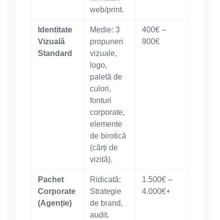
web/print.
Identitate
Medie: 3
400€ –
Vizuală
propuneri
900€
Standard
vizuale,
logo,
paletă de
culori,
fonturi
corporate,
elemente
de birotică
(cărți de
vizită).
Pachet
Ridicată:
1.500€ –
Corporate
Strategie
4.000€+
(Agenție)
de brand,
audit,