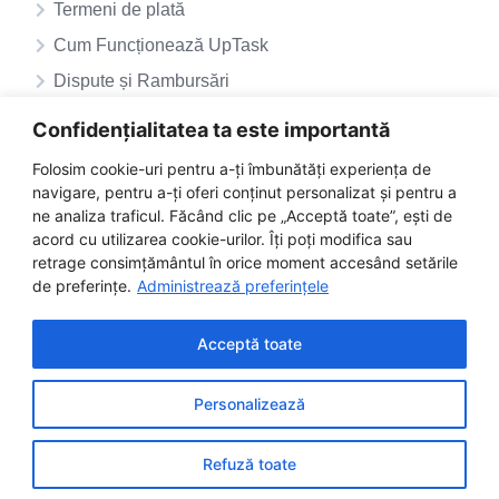
Termeni de plată
Cum Funcționează UpTask
Dispute și Rambursări
ANPC – SAL
Confidențialitatea ta este importantă
ANPC
Folosim cookie-uri pentru a-ți îmbunătăți experiența de
navigare, pentru a-ți oferi conținut personalizat și pentru a
ne analiza traficul. Făcând clic pe „Acceptă toate”, ești de
acord cu utilizarea cookie-urilor. Îți poți modifica sau
retrage consimțământul în orice moment accesând setările
de preferințe.
Administrează preferințele
Acceptă toate
Personalizează
©2025 uptask.ro | Toate drepturile rezervate
Facebook
Instagram
LinkedIn
Refuză toate