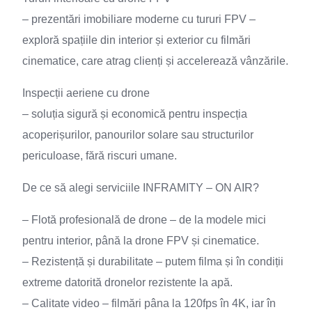
– prezentări imobiliare moderne cu tururi FPV –
exploră spațiile din interior și exterior cu filmări
cinematice, care atrag clienți și accelerează vânzările.
Inspecții aeriene cu drone
– soluția sigură și economică pentru inspecția
acoperișurilor, panourilor solare sau structurilor
periculoase, fără riscuri umane.
De ce să alegi serviciile INFRAMITY – ON AIR?
– Flotă profesională de drone – de la modele mici
pentru interior, până la drone FPV și cinematice.
– Rezistență și durabilitate – putem filma și în condiții
extreme datorită dronelor rezistente la apă.
– Calitate video – filmări pâna la 120fps în 4K, iar în