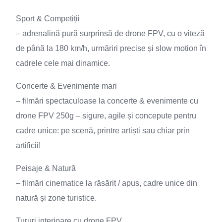
Sport & Competiții
– adrenalină pură surprinsă de drone FPV, cu o viteză
de până la 180 km/h, urmăriri precise și slow motion în
cadrele cele mai dinamice.
Concerte & Evenimente mari
– filmări spectaculoase la concerte & evenimente cu
drone FPV 250g – sigure, agile și concepute pentru
cadre unice: pe scenă, printre artiști sau chiar prin
artificii!
Peisaje & Natură
– filmări cinematice la răsărit / apus, cadre unice din
natură și zone turistice.
Tururi interioare cu drone FPV