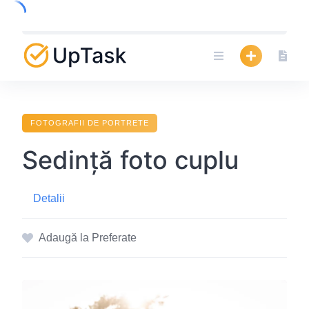
Skip
to
content
FOTOGRAFII DE PORTRETE
Sedință foto cuplu
Detalii
Adaugă la Preferate