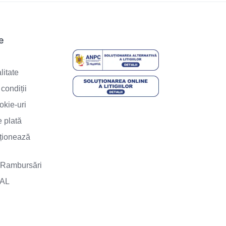
le
e
litate
condiții
okie-uri
 plată
ționează
i Rambursări
SAL