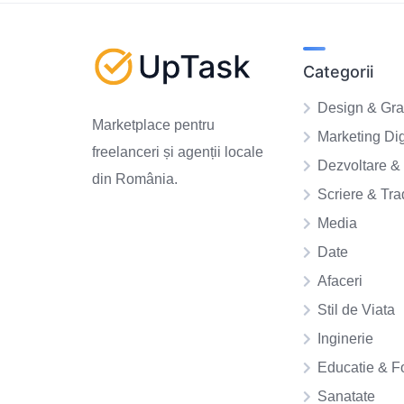
Categorii
Design & Gra
Marketplace pentru
Marketing Dig
freelanceri și agenții locale
Dezvoltare & 
din România.
Scriere & Tr
Media
Date
Afaceri
Stil de Viata
Inginerie
Educatie & F
Sanatate