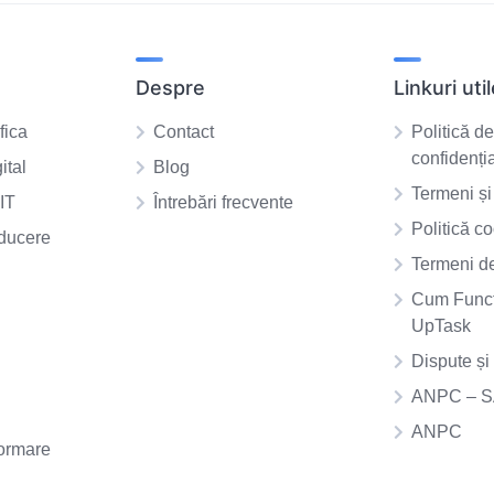
Despre
Linkuri uti
fica
Contact
Politică d
confidenția
ital
Blog
Termeni și 
IT
Întrebări frecvente
Politică co
aducere
Termeni de
Cum Func
UpTask
Dispute ș
ANPC – 
ANPC
ormare