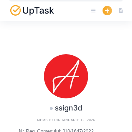
Skip
to
content
ssign3d
MEMBRU DIN IANUARIE 12, 2026
Nr. Reg. Comertului: J10/1647/2022