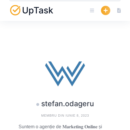
Skip
to
content
stefan.odageru
MEMBRU DIN IUNIE 8, 2023
Suntem o agenție de 𝐌𝐚𝐫𝐤𝐞𝐭𝐢𝐧𝐠 𝐎𝐧𝐥𝐢𝐧𝐞 și