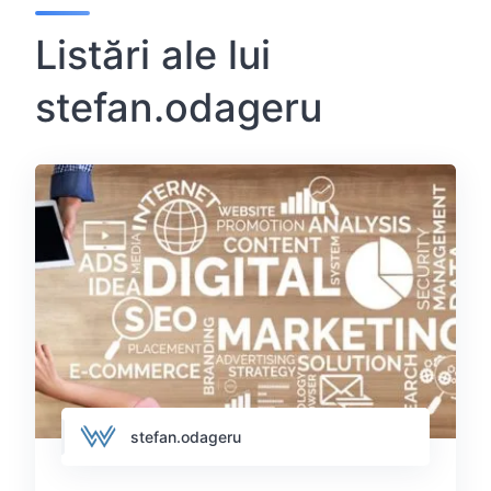
Listări ale lui
stefan.odageru
stefan.odageru