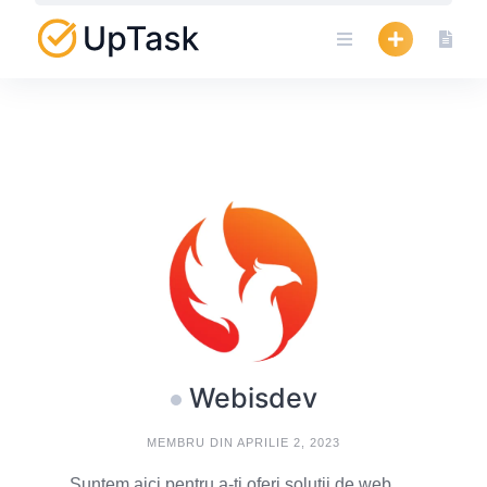
Skip
to
content
Webisdev
MEMBRU DIN APRILIE 2, 2023
Suntem aici pentru a-ți oferi soluții de web