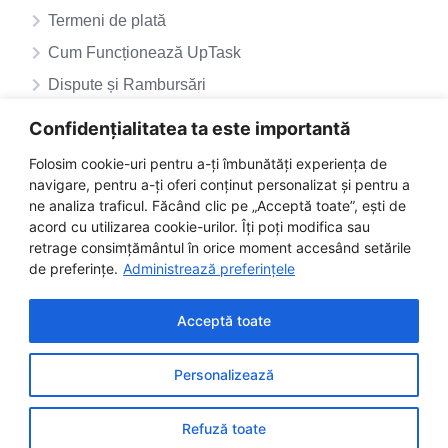
Termeni de plată
Cum Funcționează UpTask
Dispute și Rambursări
ANPC – SAL
Confidențialitatea ta este importantă
ANPC
Folosim cookie-uri pentru a-ți îmbunătăți experiența de
navigare, pentru a-ți oferi conținut personalizat și pentru a
ne analiza traficul. Făcând clic pe „Acceptă toate”, ești de
acord cu utilizarea cookie-urilor. Îți poți modifica sau
retrage consimțământul în orice moment accesând setările
de preferințe.
Administrează preferințele
Acceptă toate
Personalizează
©2025 uptask.ro | Toate drepturile rezervate
Facebook
Instagram
LinkedIn
Refuză toate