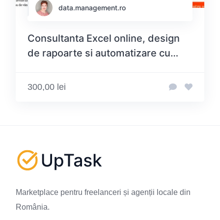
data.management.ro
Consultanta Excel online, design
de rapoarte si automatizare cu
Power Query. Cursuri Excel online
pentru orice nivel.
300,00 lei
Marketplace pentru freelanceri și agenții locale din
România.